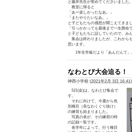
と藤井先生が誉めてくださいました
教室に帰ると
「あー楽しかったなあ。」
「またやりたいなあ。」
と子どもたちの感想が聞こえてきま
「引っかかっても最後まで一生懸命
と子どもたちに話していたので、み
集会は終わりましたが、これからも
思います。
1年生学級だより「あんだんて」
なわとび大会迫る！
神西小学校
(
2021年2月 3日 16:41
)
5日(金)は、なわとび集会で
す。
それに向けて、今週から色
別種目（長なわくぐり抜け）
の練習も始まりました。
写真の表が、その練習の時
の記録一覧です。
各学年によって、行う種目