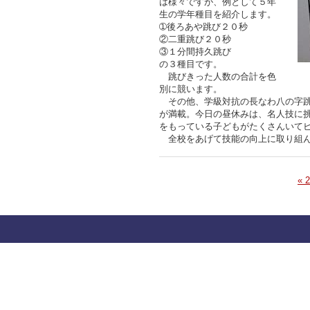
は様々ですが、例として５年
生の学年種目を紹介します。
➀後ろあや跳び２０秒
②二重跳び２０秒
③１分間持久跳び
の３種目です。
跳びきった人数の合計を色
別に競います。
その他、学級対抗の長なわ八の字跳
が満載。今日の昼休みは、名人技に
をもっている子どもがたくさんいて
全校をあげて技能の向上に取り組ん
« 