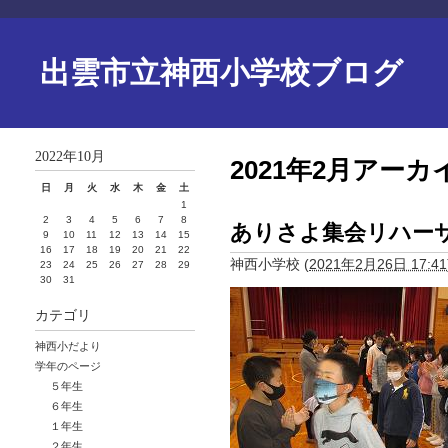
出雲市立神西小学校ブログ
2022年10月
2021年2月アーカ
日
月
火
水
木
金
土
1
2
3
4
5
6
7
8
ありさよ集会リハー
9
10
11
12
13
14
15
16
17
18
19
20
21
22
神西小学校
(
2021年2月26日 17:41
23
24
25
26
27
28
29
30
31
カテゴリ
神西小だより
学年のページ
５年生
６年生
１年生
２年生