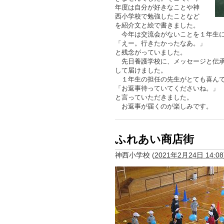
年度は自分が好きなことや神
西小学校で勉強したことなど
を紹介文と絵で書きました。
今年は交流会がないことを１年生
「えー。行きたかったなあ。」
と残念がっていました。
先日養護学校に、メッセージと伝承
して届けました。
１年生の担任の先生がとても喜んで
「お返事待っていてくださいね。」
と言っていただきました。
お返事が届くのが楽しみです。
ふれあい商店街
神西小学校
(
2021年2月24日 14:08