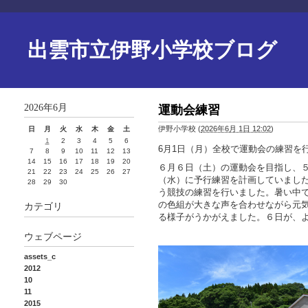
出雲市立伊野小学校ブログ
2026年6月
運動会練習
伊野小学校
(
2026年6月 1日 12:02
)
日
月
火
水
木
金
土
1
2
3
4
5
6
6月1日（月）全校で運動会の練習を
7
8
9
10
11
12
13
14
15
16
17
18
19
20
６月６日（土）の運動会を目指し、
21
22
23
24
25
26
27
（水）に予行練習を計画していまし
28
29
30
う競技の練習を行いました。暑い中
の色組が大きな声を合わせながら元
カテゴリ
る様子がうかがえました。６日が、
ウェブページ
assets_c
2012
10
11
2015