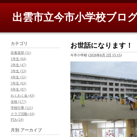
出雲市立今市小学校ブロ
カテゴリ
お世話になります！
吹奏楽部 (51)
今市小学校
(
2026年6月 2日 15:15
)
1年生 (64)
2年生 (47)
3年生 (53)
4年生 (51)
5年生 (63)
6年生 (87)
わくわく会 (43)
全校 (177)
学校行事 (121)
クラブ活動 (10)
PTA (24)
月別
アーカイブ