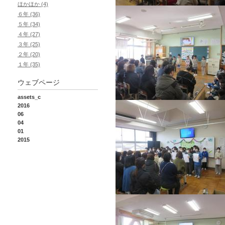
ほかほか (4)
６年 (36)
５年 (34)
４年 (27)
３年 (25)
２年 (20)
１年 (35)
ウェブページ
assets_c
2016
06
04
01
2015