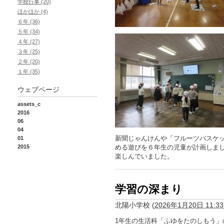
学校行事 (20)
ほかほか (4)
６年 (36)
５年 (34)
４年 (27)
３年 (25)
２年 (20)
１年 (35)
ウェブページ
assets_c
2016
06
04
新聞じゃんけんや「フルーツバスケ
01
2015
める遊びを６年生の児童が計画しま
楽しんでいました。
学習の深まり
北陽小学校
(
2026年1月20日 11:33
1年生の生活科「ふゆをたのしもう