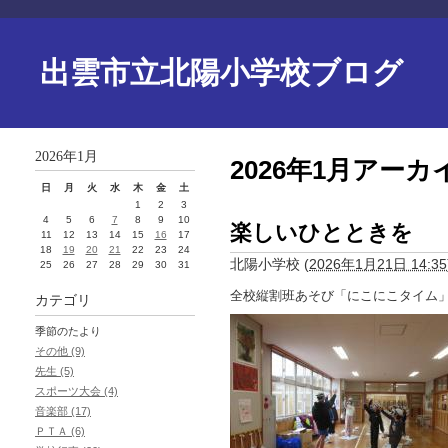
出雲市立北陽小学校ブログ
2026年1月
2026年1月アーカ
日
月
火
水
木
金
土
1
2
3
4
5
6
7
8
9
10
楽しいひとときを
11
12
13
14
15
16
17
18
19
20
21
22
23
24
北陽小学校
(
2026年1月21日 14:35
25
26
27
28
29
30
31
全校縦割班あそび「にこにこタイム
カテゴリ
季節のたより
その他 (9)
先生 (5)
スポーツ大会 (4)
音楽部 (17)
ＰＴＡ (6)