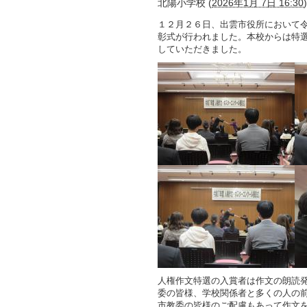
北陽小学校
(
2026年1月 7日 16:30
)
１２月２６日、出雲市役所において
彰式が行われました。本校からは特
していただきました。
人権作文特選の入賞者は作文の朗読
委の皆様、学校関係者と多くの人の
市教委の皆様のご配慮もあって作文