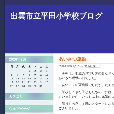
出雲市立平田小学校ブログ
あいさつ運動
2026年7月
平田小学校
(
2026年7月 6日 09:15
)
日
月
火
水
木
金
土
1
2
3
4
今朝は、地域の見守り隊のみなさん
5
6
7
8
9
10
11
あいさつ運動の日でした。
12
13
14
15
16
17
18
19
20
21
22
23
24
25
あいにくの雨模様でしたが、たくさ
26
27
28
29
30
31
登校してきた子どもたちの中には、
カテゴリ
もいましたが、いつも以上に元気の
気持ちの良い１日のスタートになり
ございました。
ウェブページ