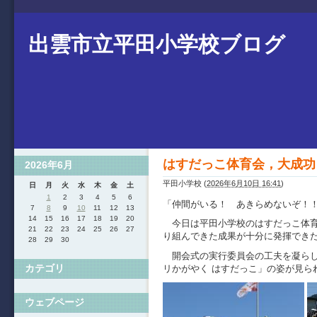
出雲市立平田小学校ブログ
はすだっこ体育会，大成功
2026年6月
平田小学校
(
2026年6月10日 16:41
)
日
月
火
水
木
金
土
1
2
3
4
5
6
「仲間がいる！ あきらめないぞ！
7
8
9
10
11
12
13
14
15
16
17
18
19
20
今日は平田小学校のはすだっこ体育
21
22
23
24
25
26
27
り組んできた成果が十分に発揮でき
28
29
30
開会式の実行委員会の工夫を凝らし
カテゴリ
リかがやく はすだっこ」の姿が見ら
ウェブページ