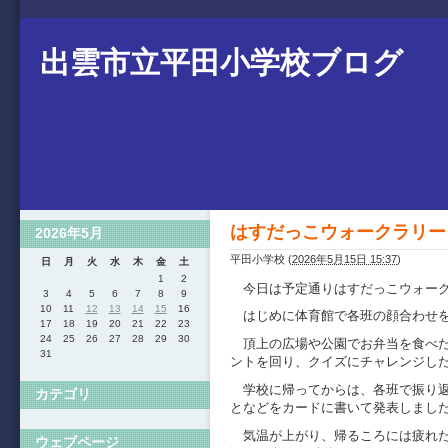
出雲市立平田小学校ブログ
はすだっこウォークラリー
2026年5月
平田小学校
(
2026年5月15日 15:37
)
日
月
火
水
木
金
土
1
2
今日は予定通りはすだっこウォーク
3
4
5
6
7
8
9
10
11
12
13
14
15
16
はじめに体育館で各班の顔合わせを
17
18
19
20
21
22
23
24
25
26
27
28
29
30
頂上の広場や公園でお弁当を食べた
31
ントを回り、クイズにチャレンジし
学校に帰ってからは、各班で振り返
カテゴリ
となどをカードに書いて発表しまし
気温が上がり、帰るころには疲れた
ウェブページ