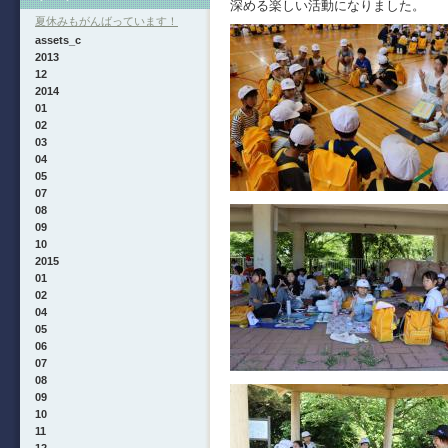
深める楽しい活動になりました。
夏休みもがんばっています！
assets_c
2013
12
2014
01
02
03
04
05
07
08
09
10
2015
01
02
04
05
06
07
08
09
10
11