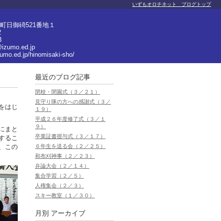
いずもオロチネット ブログトップ
町日御碕521番地１
2
3
izumo.ed.jp
zumo.ed.jp/hinomisaki-sho/
最近のブログ記事
閉校・閉園式（３／２１）
見守り隊の方への感謝式（３／
をはじ
１９）
平成２６年度修了式（３／１
９）
にまと
卒業証書授与式（３／１７）
するこ
６年生を送る会（２／２５）
、この
和布刈神事（２／２３）
弁論大会（２／１４）
集合学習（２／５）
人権集会（２／３）
スキー教室（１／３０）
月別
アーカイブ