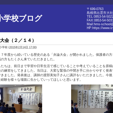
〒699-0763
島根県出雲市大社
小学校ブログ
TEL:0853-54-502
FAX:0853-54-503
Mail:hms-school@
HP:
https://www.i
大会（２／１４）
小学校
(
2015年2月14日 17:00
)
１７年度から続いている歴史のある「弁論大会」が開かれました。保護者の方
域の方もたくさん来ていただきました。
もたちは、前日まで学習や日常生活で感じていることや考えていることを原稿
表の練習をしてきました。当日は、大変な緊張の中聞き手に分かりやすく発表
できました。発表後は、講師の渡部美知子さんに講評をいただきました。今後
な経験を様々な場面に生かしていってほしいと思います。