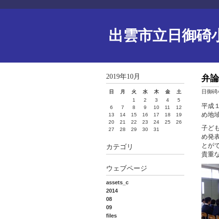
出雲市立日御碕
2019年10月
弁論
日御碕
日
月
火
水
木
金
土
1
2
3
4
5
平成
6
7
8
9
10
11
12
め地
13
14
15
16
17
18
19
20
21
22
23
24
25
26
子ど
27
28
29
30
31
め発
とが
カテゴリ
貴重
ウェブページ
assets_c
2014
08
09
files