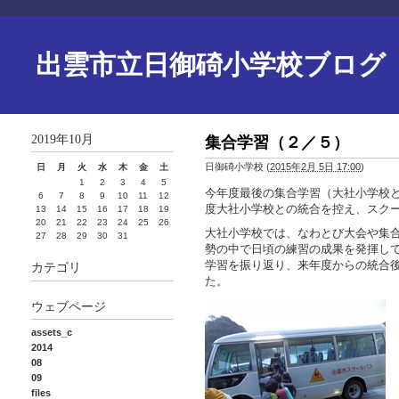
出雲市立日御碕小学校ブログ
2019年10月
集合学習（２／５）
日御碕小学校
(
2015年2月 5日 17:00
)
日
月
火
水
木
金
土
1
2
3
4
5
今年度最後の集合学習（大社小学校
6
7
8
9
10
11
12
度大社小学校との統合を控え、スク
13
14
15
16
17
18
19
20
21
22
23
24
25
26
大社小学校では、なわとび大会や集
27
28
29
30
31
勢の中で日頃の練習の成果を発揮し
学習を振り返り、来年度からの統合
カテゴリ
た。
ウェブページ
assets_c
2014
08
09
files