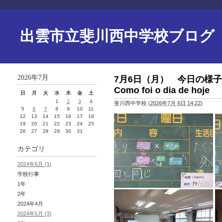
出雲市立斐川西中学校ブログ
2026年7月
7月6日（月） 今日の様子 Dia 6
Como foi o dia de hoje
日
月
火
水
木
金
土
1
2
3
4
斐川西中学校
(
2026年7月 6日 14:22
)
5
6
7
8
9
10
11
12
13
14
15
16
17
18
19
20
21
22
23
24
25
26
27
28
29
30
31
カテゴリ
2024年6月 (1)
学校行事
1年
2年
2024年4月
2024年5月 (3)