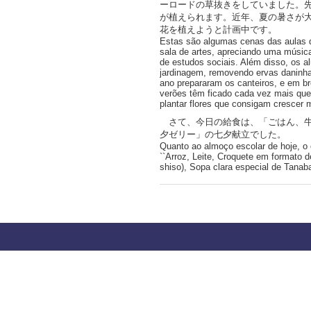
ーロードの草抜きをしていました。
が植えられます。近年、夏の暑さが
花を植えようと計画中です。
Estas são algumas cenas das aulas 
sala de artes, apreciando uma músic
de estudos sociais. Além disso, os a
jardinagem, removendo ervas daninha
ano prepararam os canteiros, e em b
verões têm ficado cada vez mais que
plantar flores que consigam cresce
さて、今日の給食は、「ごはん、牛
夕ゼリー」の七夕献立でした。
Quanto ao almoço escolar de hoje, o 
``Arroz, Leite, Croquete em formato 
shiso), Sopa clara especial de Tanab