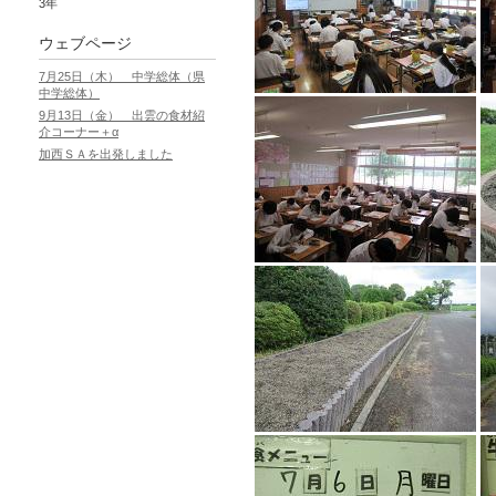
3年
ウェブページ
7月25日（木） 中学総体（県
中学総体）
9月13日（金） 出雲の食材紹
介コーナー＋α
加西ＳＡを出発しました