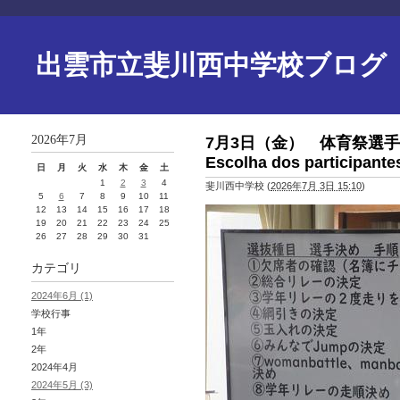
出雲市立斐川西中学校ブログ
2026年7月
7月3日（金） 体育祭選手決め Dia
Escolha dos participantes
日
月
火
水
木
金
土
1
2
3
4
斐川西中学校
(
2026年7月 3日 15:10
)
5
6
7
8
9
10
11
12
13
14
15
16
17
18
19
20
21
22
23
24
25
26
27
28
29
30
31
カテゴリ
2024年6月 (1)
学校行事
1年
2年
2024年4月
2024年5月 (3)