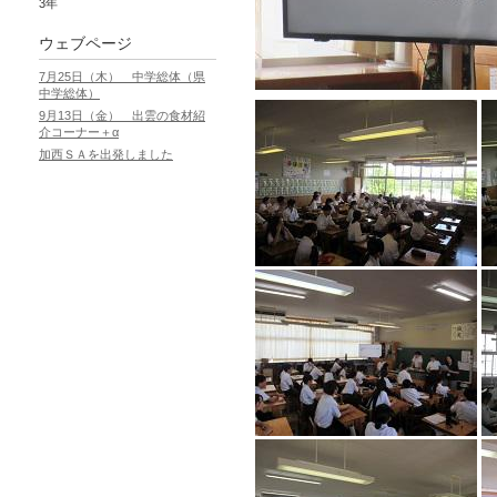
3年
ウェブページ
7月25日（木） 中学総体（県
中学総体）
9月13日（金） 出雲の食材紹
介コーナー＋α
加西ＳＡを出発しました