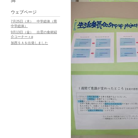
3年
ウェブページ
7月25日（木） 中学総体（県
中学総体）
9月13日（金） 出雲の食材紹
介コーナー＋α
加西ＳＡを出発しました