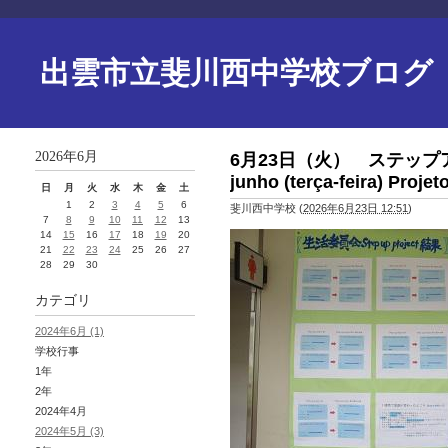
出雲市立斐川西中学校ブログ
2026年6月
6月23日（火） ステップア
junho (terça-feira) Proje
日
月
火
水
木
金
土
1
2
3
4
5
6
斐川西中学校
(
2026年6月23日 12:51
)
7
8
9
10
11
12
13
14
15
16
17
18
19
20
21
22
23
24
25
26
27
28
29
30
カテゴリ
2024年6月 (1)
学校行事
1年
2年
2024年4月
2024年5月 (3)