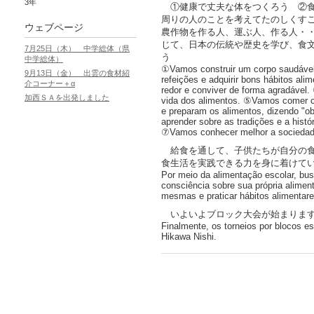
3年
①健康で丈夫な体をつくろう ②食
周りの人のことを考えてたのしくす
ウェブページ
農作物を作る人、運ぶ人、作る人・
じて、日本の伝統や歴史を学び、食
7月25日（木） 中学総体（県
う
中学総体）
①Vamos construir um corpo saudável
9月13日（金） 出雲の食材紹
refeições e adquirir bons hábitos a
介コーナー＋α
redor e conviver de forma agradável
加西ＳＡを出発しました
vida dos alimentos. ⑤Vamos comer c
e preparam os alimentos, dizendo "o
aprender sobre as tradições e a histór
⑦Vamos conhecer melhor a sociedade
給食を通して、子供たちが自分の食
食生活を実践できる力を身に着けて
Por meio da alimentação escolar, bu
consciência sobre sua própria alimen
mesmas e praticar hábitos alimentar
いよいよブロック大会が始まります
Finalmente, os torneios por blocos 
Hikawa Nishi.