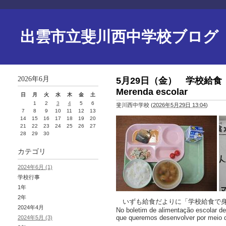
出雲市立斐川西中学校ブログ
2026年6月
5月29日（金） 学校給食 Dia 2
Merenda escolar
日
月
火
水
木
金
土
1
2
3
4
5
6
斐川西中学校
(
2026年5月29日 13:04
)
7
8
9
10
11
12
13
14
15
16
17
18
19
20
21
22
23
24
25
26
27
28
29
30
カテゴリ
2024年6月 (1)
学校行事
1年
2年
いずも給食だよりに「学校給食で身
2024年4月
No boletim de alimentação escolar d
que queremos desenvolver por meio 
2024年5月 (3)