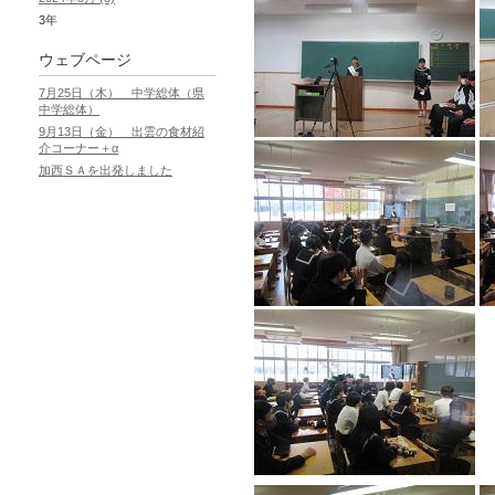
3年
ウェブページ
7月25日（木） 中学総体（県
中学総体）
9月13日（金） 出雲の食材紹
介コーナー＋α
加西ＳＡを出発しました