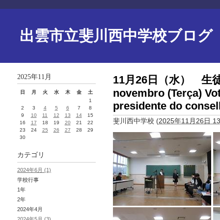
出雲市立斐川西中学校ブログ
2025年11月
11月26日（水） 生徒
novembro (Terça) Vot
日
月
火
水
木
金
土
1
presidente do consel
2
3
4
5
6
7
8
9
10
11
12
13
14
15
斐川西中学校
(
2025年11月26日 13
16
17
18
19
20
21
22
23
24
25
26
27
28
29
30
カテゴリ
2024年6月 (1)
学校行事
1年
2年
2024年4月
2024年5月 (3)