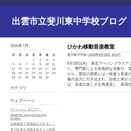
出雲市立斐川東中学校ブログ
2026年7月
ひかわ移動音楽教室
斐川東中学校
(
2026年6月18日 15:07
)
日
月
火
水
木
金
土
1
2
3
4
6月18日(木) 東京アーバンブラ
5
6
7
8
9
10
11
た。専門家による本格的な演奏や、
12
13
14
15
16
17
18
19
20
21
22
23
24
25
がら、普段の授業とは一味違う音楽
26
27
28
29
30
31
奏の迫力に引き込まれ、自然と体が
は、音楽の楽しさを再発見し、表現
カテゴリ
ウェブページ
"どういたしまして"
Students enjoyed learning
English.
全国放送で本校紹介される！！
斐川町更生保護女性会より固形