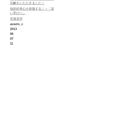
石鹸をいただきました！
知的好奇心を刺激する！～「深
い学びへ」
空港見学
assets_c
2013
06
07
11