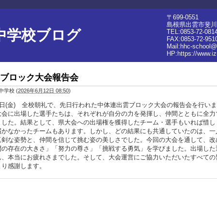
〒699-0551
島根県出雲市斐川
中学校ブログ
TEL:0853-72-081
FAX:0853-72-951
Mail:hhc-school@
HP:
https://www.i
ブロック大会報告会
中学校
(
2026年6月12日 08:50
)
12日(金) 全校朝礼で、先日行われた中体連出雲ブロック大会の報告会を行い
大会に出場した選手たちは、それぞれが自分の力を発揮し、仲間とともに全力
ました。結果として、県大会への出場権を獲得したチーム・選手もいれば惜し
届かなかったチームもあります。しかし、どの結果にも共通していたのは、一
真剣な姿勢と、仲間を信じて挑む姿の美しさでした。今回の大会を通して、改
間の存在の大きさ」「努力の尊さ」「挑戦する勇気」を学びました。出場した
ん、本当にお疲れさまでした。そして、大会運営にご協力いただいたすべての
より感謝します。