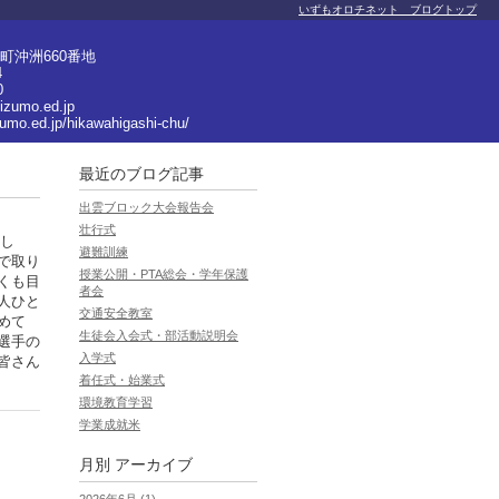
いずもオロチネット ブログトップ
町沖洲660番地
4
0
izumo.ed.jp
zumo.ed.jp/hikawahigashi-chu/
最近のブログ記事
出雲ブロック大会報告会
壮行式
まし
避難訓練
で取り
授業公開・PTA総会・学年保護
くも目
者会
人ひと
交通安全教室
めて
生徒会入会式・部活動説明会
選手の
入学式
皆さん
着任式・始業式
環境教育学習
学業成就米
月別
アーカイブ
2026年6月 (1)