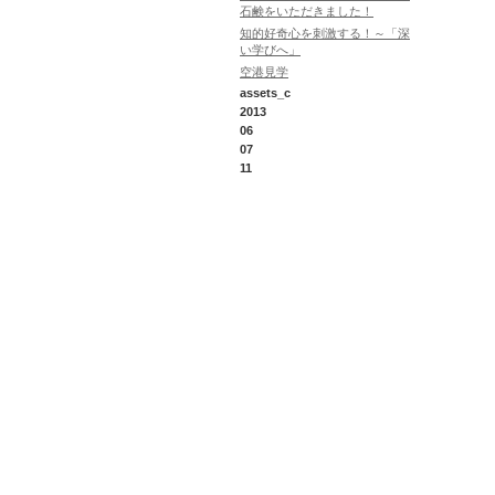
石鹸をいただきました！
知的好奇心を刺激する！～「深
い学びへ」
空港見学
assets_c
2013
06
07
11