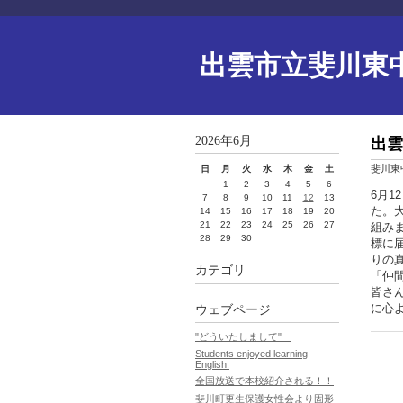
出雲市立斐川東
2026年6月
出雲
斐川東
日
月
火
水
木
金
土
1
2
3
4
5
6
6月
7
8
9
10
11
12
13
た。
14
15
16
17
18
19
20
21
22
23
24
25
26
27
組み
28
29
30
標に
りの
カテゴリ
「仲
皆さ
に心
ウェブページ
"どういたしまして"
Students enjoyed learning
English.
全国放送で本校紹介される！！
斐川町更生保護女性会より固形