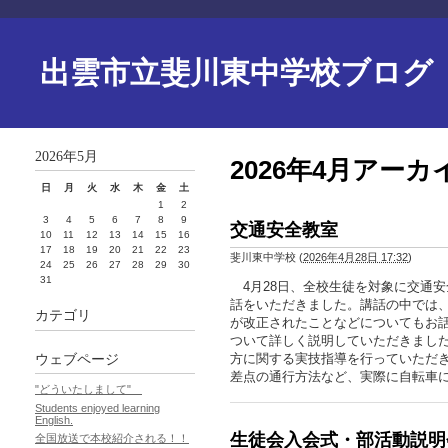
出雲市立斐川東中学校ブログ
2026年5月
2026年4月アーカ
日
月
火
水
木
金
土
1
2
3
4
5
6
7
8
9
交通安全教室
10
11
12
13
14
15
16
17
18
19
20
21
22
23
斐川東中学校
(
2026年4月28日 17:32
)
24
25
26
27
28
29
30
31
4月28日、全校生徒を対象に交通
話をいただきました。講話の中では
カテゴリ
が改正されたことなどについてもお
ついて詳しく説明していただきまし
方に関する実技指導を行っていただ
ウェブページ
差点の通行方法など、実際に自転車
"どういたしまして"
Students enjoyed learning
English.
生徒会入会式・部活動説明
全国放送で本校紹介される！！