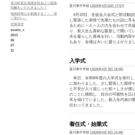
斐川町更生保護女性会より固形
斐川東中学校
(
2026年4月10日 17:07
)
石鹸をいただきました！
知的好奇心を刺激する！～「深
4月10日、生徒会入会式と部活動
い学びへ」
し緊張した表情で先輩たちの話に耳
空港見学
るために一人一人の力を合わせて生
assets_c
り、新入生も真剣な眼差しで聞いて
2013
夫を凝らした発表を行い、活動内容
06
もあり、会場は大いに盛り上がりま
07
11
入学式
斐川東中学校
(
2026年4月 9日 16:00
)
本日、令和8年度の入学式を挙行し
に加わりました。少し緊張した面持
と不安が入り混じった初々しさが感
のことに挑戦し、自分の可能性を広
耳を傾けていました。新入生代表の
伝わってきました。
着任式・始業式
斐川東中学校
(
2026年4月 8日 15:48
)