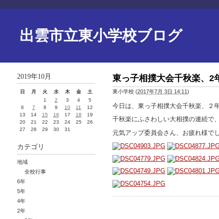
出雲市立東小学校ブログ
2019年10月
東っ子相撲大会千秋楽、2
東小学校
(
2017年7月 3日 14:11
)
日
月
火
水
木
金
土
1
2
3
4
5
今日は、東っ子相撲大会千秋楽、２
6
7
8
9
10
11
12
13
14
15
16
17
18
19
千秋楽にふさわしい大相撲の連続で
20
21
22
23
24
25
26
27
28
29
30
31
元気アップ委員会さん、お疲れ様で
カテゴリ
地域
全校行事
6年
5年
4年
2年