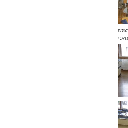
授業
わか