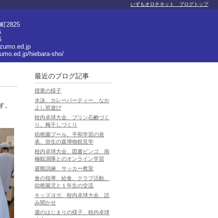
いずもオロチネット ブログトップ
2825
6
6
izumo.ed.jp
zumo.ed.jp/hiebara-sho/
最近のブログ記事
授業の様子
水泳、カレーパーティー、なか
す。
よし班遊び
校内卓球大会、プリン石鹸づく
り、梅干しづくり
幼稚園プール、平和学習の発
表、弥生の森博物館見学
校内卓球大会、図書ビンゴ、南
極観測隊とのオンライン学習
避難訓練、サッカー教室
食の指導、給食、クラブ活動、
幼稚園児と１年生の交流
キッズヨガ、校内卓球大会、読
み聞かせ
週のはじまりの様子、校内卓球