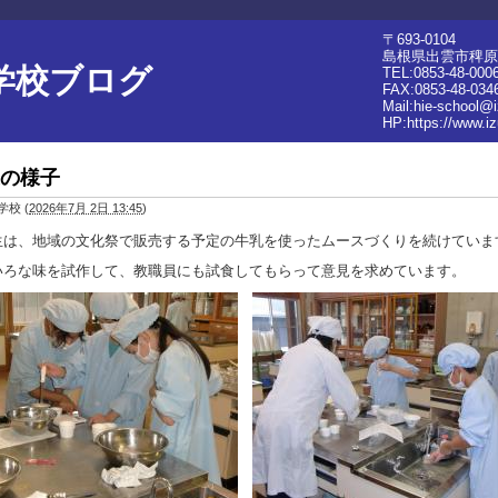
〒693-0104
島根県出雲市稗原町
学校ブログ
TEL:0853-48-000
FAX:0853-48-034
Mail:hie-school@
HP:
https://www.i
の様子
学校
(
2026年7月 2日 13:45
)
生は、地域の文化祭で販売する予定の牛乳を使ったムースづくりを続けていま
いろな味を試作して、教職員にも試食してもらって意見を求めています。