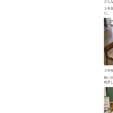
どん
１年
た。
２年
前に
拍手