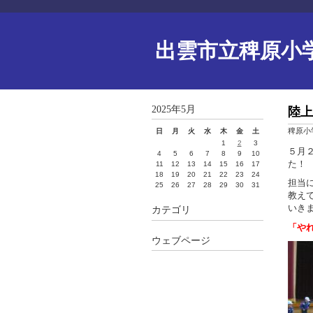
出雲市立稗原小
2025年5月
陸上
稗原小
日
月
火
水
木
金
土
1
2
3
５月
4
5
6
7
8
9
10
た！
11
12
13
14
15
16
17
18
19
20
21
22
23
24
担当
25
26
27
28
29
30
31
教え
いき
カテゴリ
「や
ウェブページ