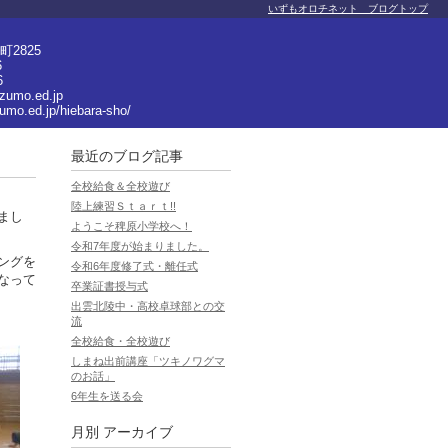
いずもオロチネット ブログトップ
2825
6
6
izumo.ed.jp
zumo.ed.jp/hiebara-sho/
最近のブログ記事
全校給食＆全校遊び
陸上練習Ｓｔａｒｔ!!
まし
ようこそ稗原小学校へ！
令和7年度が始まりました。
ングを
令和6年度修了式・離任式
なって
卒業証書授与式
出雲北陵中・高校卓球部との交
流
全校給食・全校遊び
しまね出前講座「ツキノワグマ
のお話」
6年生を送る会
月別
アーカイブ