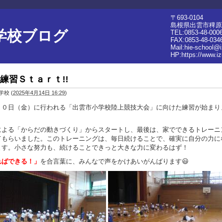
〒693-0104
島根県出雲市稗原町
学校ブログ
TEL:0853-48-000
FAX:0853-48-034
Mail:hie-school@
HP:
https://www.i
練習Ｓｔａｒｔ!!
学校
(
2025年4月14日 16:29
)
２０日（金）に行われる「出雲市小学校陸上競技大会」に向けた練習が始まり
による「からだの動きづくり」からスタートし、最後は、家でできるトレーニ
てもらいました。このトレーニングは、毎日続けることで、確実に自分の力に
ます。小さな努力も、続けることできっと大きな力に変わるはず！
ればできる！」
を合言葉に、みんなで声をかけあいがんばります😃