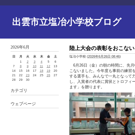
出雲市立塩冶小学校ブログ
2026年6月
陸上大会の表彰をおこない
塩冶小学校
(
2026年6月26日 08:46
)
日
月
火
水
木
金
土
1
2
3
4
5
6
6月26日（金）の朝の時間に、先月
7
8
9
10
11
12
13
こないました。今年度も事前の練習
14
15
16
17
18
19
20
21
22
23
24
25
26
27
する選手も、みんなで一丸となって
28
29
30
し、入賞者の代表に賞状とトロフィ
ます」を贈ります。
カテゴリ
ウェブページ