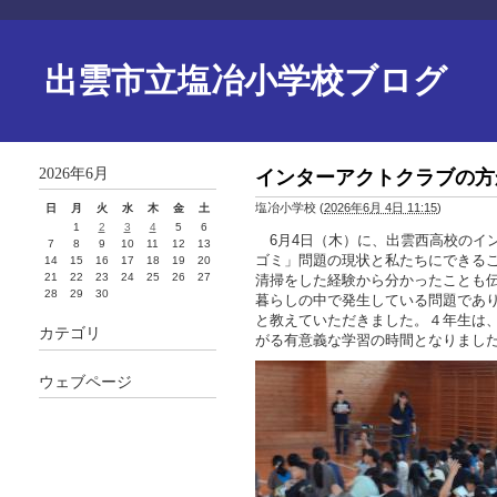
出雲市立塩冶小学校ブログ
2026年6月
インターアクトクラブの方
塩冶小学校
(
2026年6月 4日 11:15
)
日
月
火
水
木
金
土
1
2
3
4
5
6
6月4日（木）に、出雲西高校のイ
7
8
9
10
11
12
13
ゴミ」問題の現状と私たちにできる
14
15
16
17
18
19
20
21
22
23
24
25
26
27
清掃をした経験から分かったことも
28
29
30
暮らしの中で発生している問題であ
と教えていただきました。４年生は
カテゴリ
がる有意義な学習の時間となりまし
ウェブページ