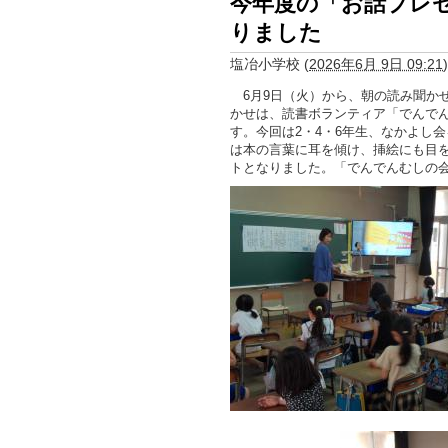
今年度の「お話プレ
りました
塩冶小学校
(
2026年6月 9日 09:21
)
6月9日（火）から、朝の読み聞か
かせは、読書ボランティア「でんで
す。今回は2・4・6年生、なかよし
は本の言葉に耳を傾け、挿絵にも目
トとなりました。「でんでんむしの