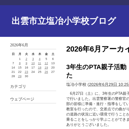
出雲市立塩冶小学校ブログ
2026年6月
2026年6月アーカ
日
月
火
水
木
金
土
1
2
3
4
5
6
7
8
9
10
11
12
13
3年生のPTA親子活
14
15
16
17
18
19
20
21
22
23
24
25
26
27
た
28
29
30
塩冶小学校
(
2026年6月29日 10:25
カテゴリ
6月27日（土）に、3年生のPTA
で行いました。出雲警察署の警察官の
ウェブページ
部の皆様に準備・進行・指導をして
教室を行ったので、交差点での曲が
の道路の状況に近い環境で行うこと
乗ることをしっかり学ぶことができ
ありがとうございました。