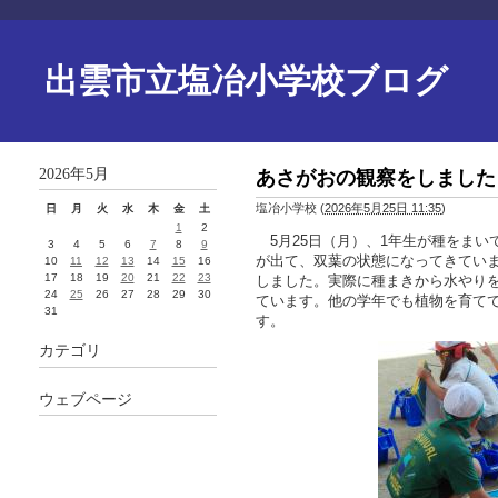
出雲市立塩冶小学校ブログ
2026年5月
あさがおの観察をしました
塩冶小学校
(
2026年5月25日 11:35
)
日
月
火
水
木
金
土
1
2
5月25日（月）、1年生が種をまい
3
4
5
6
7
8
9
が出て、双葉の状態になってきてい
10
11
12
13
14
15
16
17
18
19
20
21
22
23
しました。実際に種まきから水やり
24
25
26
27
28
29
30
ています。他の学年でも植物を育て
31
す。
カテゴリ
ウェブページ