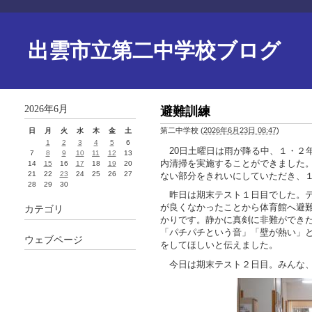
出雲市立第二中学校ブログ
2026年6月
避難訓練
第二中学校
(
2026年6月23日 08:47
)
日
月
火
水
木
金
土
1
2
3
4
5
6
20日土曜日は雨が降る中、１・２
7
8
9
10
11
12
13
内清掃を実施することができました
14
15
16
17
18
19
20
21
22
23
24
25
26
27
ない部分をきれいにしていただき、
28
29
30
昨日は期末テスト１日目でした。テ
が良くなかったことから体育館へ避
カテゴリ
かりです。静かに真剣に非難ができ
「パチパチという音」「壁が熱い」
ウェブページ
をしてほしいと伝えました。
今日は期末テスト２日目。みんな、