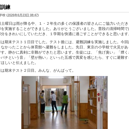
訓練
学校
(
2026年6月23日 08:47
)
日土曜日は雨が降る中、１・２年生の多くの保護者の皆さんにご協力いただき
掃を実施することができました。ありがとうございました。普段の清掃時間で
部分をきれいにしていただき、１学期を快適に過ごすことができると思います
は期末テスト１日目でした。テスト後には、避難訓練を実施しました。今回
くなかったことから体育館へ避難をしました。先日、東京の小学校で火災があ
です。静かに真剣に非難ができたと思います。生徒には、「焦げ臭い」「煙く
チパチという音」「壁が熱い」といった五感で異変を感じたら、すぐに避難す
てほしいと伝えました。
は期末テスト２日目。みんな、がんばって。