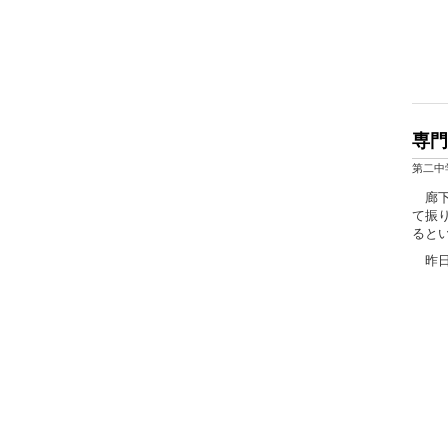
専門
第二中
廊下
て振
ると
昨日