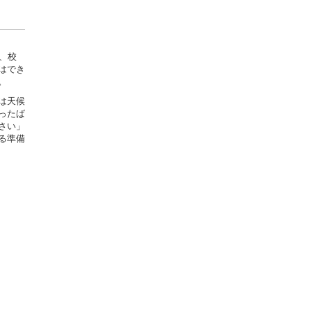
、校
はでき
。
は天候
ったば
さい」
る準備