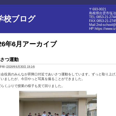
〒693-0021
島根県出雲市塩冶町
学校ブログ
TEL:0853-21-274
FAX:0853-21-274
Mail:2nd-school@
HP:
https://www.iz
026年6月アーカイブ
さつ運動
学校
(
2026年6月30日 19:14
)
会役員のみんなが昇降口付近であいさつ運動をしています。ずっと取り上げ
ていましたが、今日やっと写真を撮ることができました。
らくぶりで授業の様子も見て回りました。