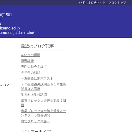
いずもオロチネット ブログトップ
1501
4
5
izumo.ed.jp
umo.ed.jp/daini-chu/
最近のブログ記事
あいさつ運動
避難訓練
専門委員会を経て
各学年の取組
一週間後は期末テスト
ようと
３年生進路先説明会＆１年生新
聞書き方講座
学力向上学校訪問
出雲ブロック大会陸上競技２日
目
出雲ブロック大会陸上競技＆サ
ンタクララ親善訪問
出雲ブロック大会６
月別
アーカイブ