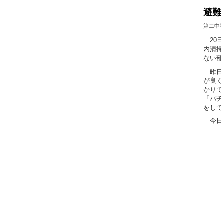
避難
第二中
20
内清
ない
昨日
が良
かり
「パ
をし
今日