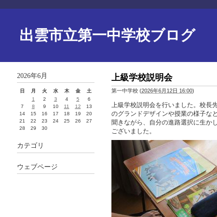
出雲市立第一中学校ブログ
2026年6月
上級学校説明会
第一中学校
(
2026年6月12日 16:00
)
日
月
火
水
木
金
土
1
2
3
4
5
6
上級学校説明会を行いました。校長
7
8
9
10
11
12
13
のグランドデザインや授業の様子な
14
15
16
17
18
19
20
21
22
23
24
25
26
27
聞きながら、自分の進路選択に生か
28
29
30
ございました。
カテゴリ
ウェブページ