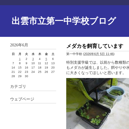
出雲市立第一中学校ブログ
2026年6月
メダカを飼育しています
第一中学校
(
2026年6月 5日 11:46
)
日
月
火
水
木
金
土
1
2
3
4
5
6
特別支援学級では、以前から数種類
7
8
9
10
11
12
13
もメダカが誕生しました。餌やりや
14
15
16
17
18
19
20
21
22
23
24
25
26
27
に大きくなってほしいと思います。
28
29
30
カテゴリ
ウェブページ