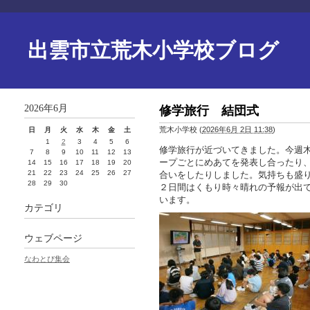
出雲市立荒木小学校ブログ
2026年6月
修学旅行 結団式
荒木小学校
(
2026年6月 2日 11:38
)
日
月
火
水
木
金
土
1
2
3
4
5
6
修学旅行が近づいてきました。今週
7
8
9
10
11
12
13
ープごとにめあてを発表し合ったり
14
15
16
17
18
19
20
21
22
23
24
25
26
27
合いをしたりしました。気持ちも盛
28
29
30
２日間はくもり時々晴れの予報が出
います。
カテゴリ
ウェブページ
なわとび集会