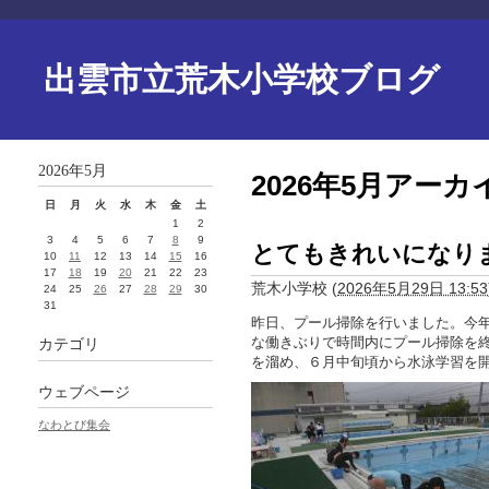
出雲市立荒木小学校ブログ
2026年5月
2026年5月アーカ
日
月
火
水
木
金
土
1
2
3
4
5
6
7
8
9
とてもきれいになり
10
11
12
13
14
15
16
17
18
19
20
21
22
23
荒木小学校
(
2026年5月29日 13:53
24
25
26
27
28
29
30
31
昨日、プール掃除を行いました。今
な働きぶりで時間内にプール掃除を
カテゴリ
を溜め、６月中旬頃から水泳学習を
ウェブページ
なわとび集会